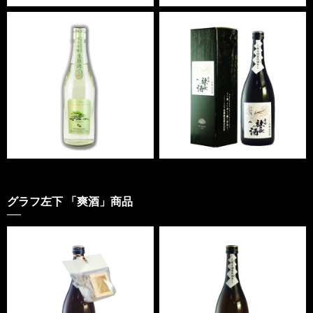
グラフ左下 「爽酒」商品