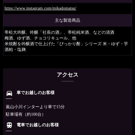
https://www.instagram.com/mikadomatsu/
主な製造商品
帝松大吟醸、吟醸「社長の酒」、帝松純米酒、などの清酒
梅酒、ゆず酒、チョコリキュール、他
米焼酎を吟醸酒で仕上げた「ぴっかり酎」シリーズ 米・ゆず・芋
酒粕・塩麹
アクセス
directions_car
車でお越しのお客様
嵐山小川インターより車で15分
駐車場有（約100台）
train
電車でお越しのお客様