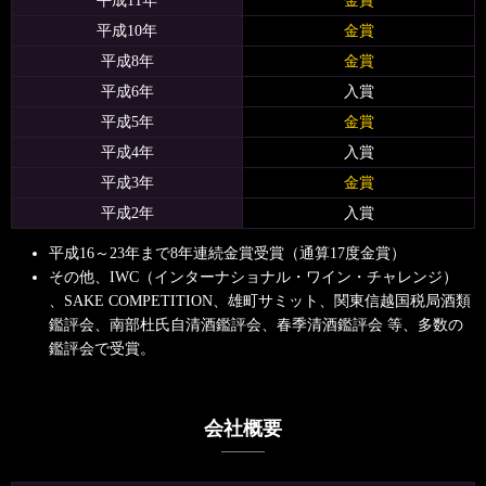
平成11年
金賞
平成10年
金賞
平成8年
金賞
平成6年
入賞
平成5年
金賞
平成4年
入賞
平成3年
金賞
平成2年
入賞
平成16～23年まで8年連続金賞受賞（通算17度金賞）
その他、IWC（インターナショナル・ワイン・チャレンジ）
、SAKE COMPETITION、雄町サミット、関東信越国税局酒類
鑑評会、
南部杜氏自清酒鑑評会、春季清酒鑑評会 等、多数の
鑑評会で受賞。
会社概要