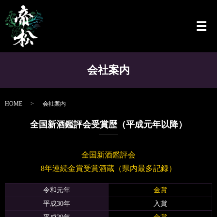
メ
会社案内
HOME
会社案内
全国新酒鑑評会受賞歴（平成元年以降）
全国新酒鑑評会
8年連続金賞受賞酒蔵（県内最多記録）
令和元年
金賞
平成30年
入賞