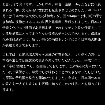
と言われております。しかし昨今、和食・温泉・ゆかたなどに代表
される「和」文化が若い世代にも見直されはじめました。2013年12
月には日本の伝統文化である｢和食」が、翌2014年には小川町の手す
き和紙の技術がユネスコの世界文化遺産に登録されました。日本の
伝統文化であり國酒である日本酒、それもキチンと良い仕事をして
いる地酒蔵にとってまたとない復権のチャンスであります。伝統文
化を受け継ぎつつ、新しい時代の消費トレンドに合う日本酒の開発
が責務と考えております。
当社では、近隣地域の方々へ酒蔵の存在を伝え、より多くの方へ日
本酒を通して伝統文化の良さを知っていただきたいと、平成15年よ
り「帝松 酒蔵まつり」を開催しております。ご来場者の方々にいた
だいたご要望から、蔵元でしか味わうことのできなかったしぼりた
て原酒の予約限定発売も開始いたしました。今後も、日本酒の本当
の旨さを一人でも多くのお客様に知っていただけることを願ってお
ります。